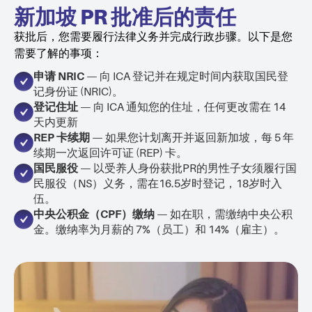
新加坡 PR 批准后的责任
获批后，您需要履行法律义务并完成行政步骤。以下是您
需要了解的事项：
申请 NRIC
— 向 ICA 登记并在规定时间内获取国民登
记身份证 (NRIC)。
登记住址
— 向 ICA 通知您的住址，任何更改需在 14
天内更新
REP 卡续期
— 如果您计划离开并返回新加坡，每 5 年
续期一次返回许可证 (REP) 卡。
国民服役
— 以受养人身份获批PR的男性子女须履行国
民服役（NS）义务，需在16.5岁时登记，18岁时入
伍。
中央公积金（CPF）缴纳
— 如在职，需缴纳中央公积
金。缴纳率为月薪的 7%（员工）和 14%（雇主）。