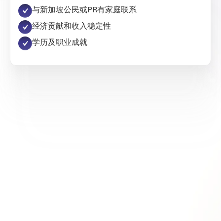
与新加坡公民或PR有家庭联系
经济贡献和收入稳定性
学历及职业成就
谁可以申请新加坡PR？
新加坡公民或PR的配偶
21岁以下未婚子女
新加坡公民的年迈父母
Employment Pass或S Pass持有者
全球商业投资者计划（GIP）下的外国投资者